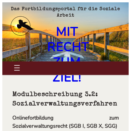
Zum
Das Fortbildungsportal für die Soziale
Inhalt
Arbeit
springen
MIT
RECHT
ZUM
ZIEL!
Modulbeschreibung 3.2:
Sozial­verwaltungs­verfahren
Onlinefortbildung zum
Sozialverwaltungsrecht (SGB I, SGB X, SGG)