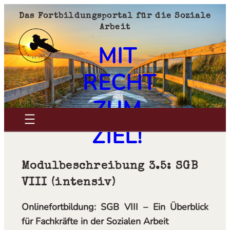
Zum
Das Fortbildungsportal für die Soziale
Inhalt
Arbeit
springen
MIT
RECHT
ZUM
ZIEL!
Modulbeschreibung 3.5: SGB
VIII (intensiv)
Onlinefortbildung: SGB VIII – Ein Überblick
für Fachkräfte in der Sozialen Arbeit